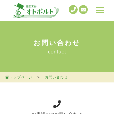
t
o
g
g
l
e
n
a
v
お問い合わせ
i
g
contact
a
t
i
o
n
トップページ
>
お問い合わせ