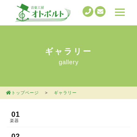
t
o
g
g
l
e
n
a
v
ギャラリー
i
g
gallery
a
t
i
o
n
トップページ
>
ギャラリー
楽器