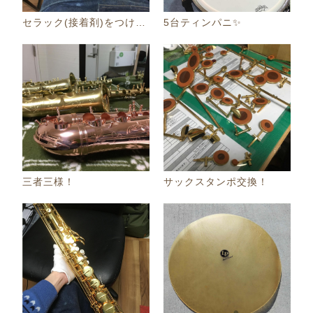
セラック(接着剤)をつけてます！
5台ティンパニ✨️
三者三様！
サックスタンポ交換！